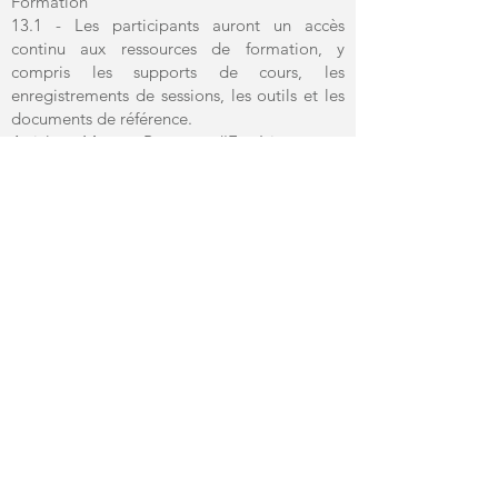
Formation
13.1 - Les participants auront un accès
continu aux ressources de formation, y
compris les supports de cours, les
enregistrements de sessions, les outils et les
documents de référence.
Article 14 : Retour d'Expérience et
Amélioration Continue
14.1 - L'organisme de formation encourage
activement les retours d'expérience des
participants.
14.2 - Les commentaires et suggestions des
participants seront pris en compte pour
améliorer la qualité de la formation et
adapter les contenus en conséquence.
Article 15 : Respect des Délais et des
Engagements
15.1 - L'organisme de formation s'engage à
respecter les délais de communication des
informations, des supports de cours et des
informations relatives aux sessions.
15.2 - Les engagements pris envers les